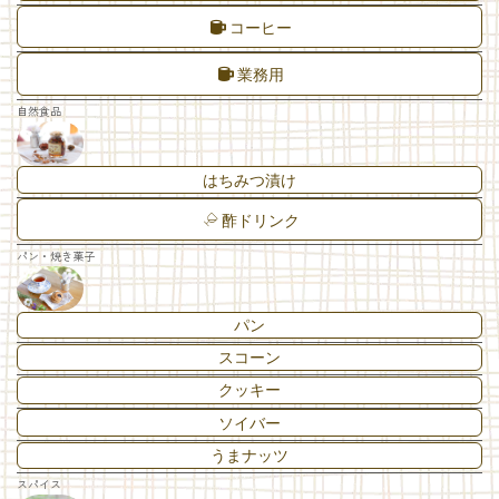
コーヒー
業務用
自然食品
はちみつ漬け
酢ドリンク
パン・焼き菓子
パン
スコーン
クッキー
ソイバー
うまナッツ
スパイス