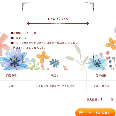
シトロネラオイル
■原産国：スリランカ
■内容量：7ml
■レモンに似た爽やかな香り。虫が嫌う成分が入っており、
防虫オイルとして有名です。
商品番号
商品名
通常価格
730
シトロネラ（虫よけ）オイル7ml
990円 (税込)
購入数量：
個