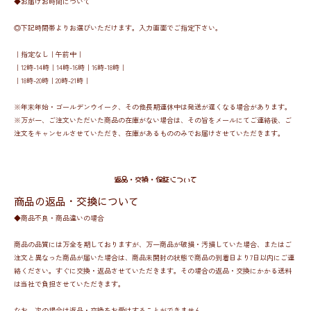
◆お届けお時間について
◎下記時間帯よりお選びいただけます。入力画面でご指定下さい。
｜指定なし｜午前中｜
｜12時-14時｜14時-16時｜16時-18時｜
｜18時-20時｜20時-21時｜
※年末年始・ゴールデンウイーク、その他長期連休中は発送が遅くなる場合があります。
※万が一、ご注文いただいた商品の在庫がない場合は、その旨をメールにてご連絡後、ご
注文をキャンセルさせていただき、在庫があるもののみでお届けさせていただきます。
返品・交換・保証について
商品の返品・交換について
◆商品不良・商品違いの場合
商品の品質には万全を期しておりますが、万一商品が破損・汚損していた場合、またはご
注文と異なった商品が届いた場合は、商品未開封の状態で商品の到着日より7日以内にご連
絡ください。すぐに交換・返品させていただきます。その場合の返品・交換にかかる送料
は当社で負担させていただきます。
なお、次の場合は返品・交換をお受けすることができません。