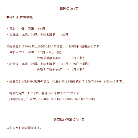
送料について
◆宅配便(佐川急便)
・東北～中国、四国： 550円
・北海道、九州、沖縄、その他離島： 1,100円
※商品合計 3,240円以上お買い上げの場合、下記送料へ割引致します！
・東北～中国、四国： 550円→ 0円へ割引
代引き手数料440円 → 0円へ割引
・北海道、九州、沖縄、その他離島： 1,100円→ 550円へ割引
代引き手数料440円 → 0円へ割引
・商品合計が3,240円未満の場合、代金引換は別途[ 代引き手数料440円 ]が掛かります。
・時間指定サービス(佐川急便)がご利用いただけます。
[ 時間指定 ]: 午前中/ 12-14時/ 14-16時/ 16-18時/ 18-21時/ 19-21時
お支払い方法について
以下よりお選び頂けます。