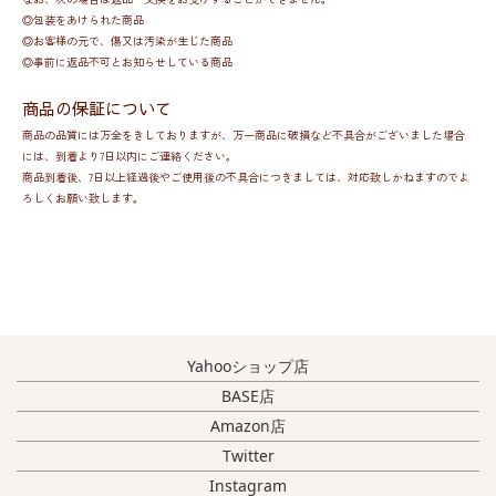
◎包装をあけられた商品
◎お客様の元で、傷又は汚染が生じた商品
◎事前に返品不可とお知らせしている商品
商品の保証について
商品の品質には万全をきしておりますが、万一商品に破損など不具合がございました場合
には、到着より7日以内にご連絡ください。
商品到着後、7日以上経過後やご使用後の不具合につきましては、対応致しかねますのでよ
ろしくお願い致します。
Yahooショップ店
BASE店
Amazon店
Twitter
Instagram