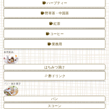
ハーブティー
野草茶・中国茶
紅茶
コーヒー
業務用
自然食品
はちみつ漬け
酢ドリンク
パン・焼き菓子
パン
スコーン