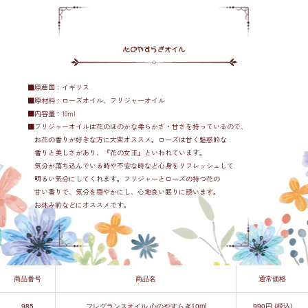
心のやすらぎオイル
■原産国：イギリス
■原材料：ローズオイル、フリジャーオイル
■内容量：10ml
■フリジャーオイルは花のほのかな柔らかさ・甘さを持っているので、
お花の香りが好きな方に大変オススメ。ローズは甘く魅惑的な
香りと美しさがあり、『花の女王』といわれています。
気分が落ち込んでいる時や不安な時など心身をリフレッシュして
明るい気分にしてくれます。フリジャーとローズの持つ花の
甘い香りで、気分を穏やかにし、心地良い眠りに誘います。
お休み前などにオススメです。
商品番号
商品名
通常価格
985
フレグランスオイル 心のやすらぎ10ml
990円 (税込)