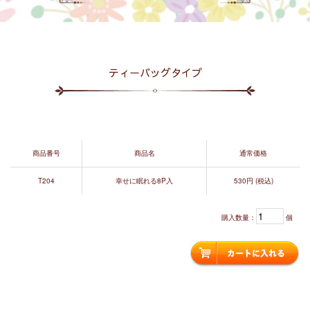
ティーバッグタイプ
商品番号
商品名
通常価格
T204
幸せに眠れる8P入
530円 (税込)
購入数量：
個