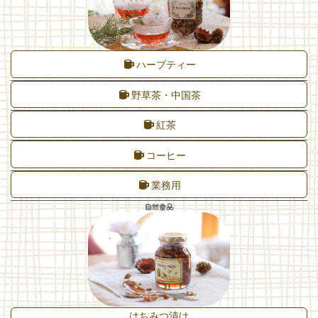
ハーブティー
野草茶・中国茶
紅茶
コーヒー
業務用
自然食品
はちみつ漬け